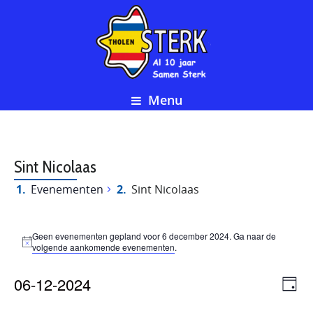
Menu
Sint Nicolaas
Evenementen
Sint Nicolaas
Evenementen
Geen evenementen gepland voor 6 december 2024. Ga naar de
Bericht
volgende aankomende evenementen
.
in
Eve
06-12-2024
We
Dag
6
wee
Selecteer