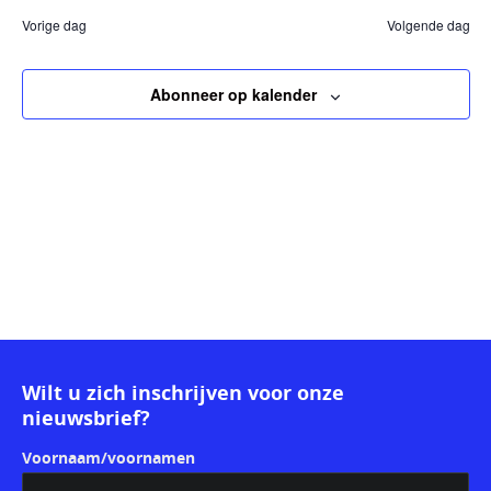
nav
nav
een
december
Vorige dag
Volgende dag
datum.
2024
Abonneer op kalender
Wilt u zich inschrijven voor onze
nieuwsbrief?
Voornaam/voornamen