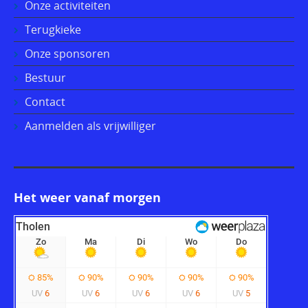
Onze activiteiten
Terugkieke
Onze sponsoren
Bestuur
Contact
Aanmelden als vrijwilliger
Het weer vanaf morgen