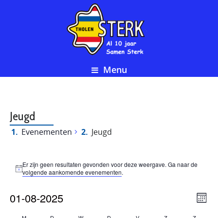
Menu
Jeugd
Evenementen
Jeugd
Evenementen
Er zijn geen resultaten gevonden voor deze weergave. Ga naar de
Bericht
volgende aankomende evenementen
.
Eve
01-08-2025
We
Maan
wee
Selecteer
M
D
dinsdag
W
D
donderdag
V
vrijdag
Z
zaterdag
Z
zondag