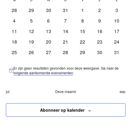
nav
Kalender
nav
een
maandag
woensdag
0
0
0
0
0
0
0
datum.
28
29
30
31
1
2
3
van
evenementen
evenementen
evenementen
evenementen
evenementen
evenementen
evenem
0
0
0
0
0
0
0
4
5
6
7
8
9
10
evenementen
evenementen
evenementen
evenementen
evenementen
evenementen
evenem
Evenementen
0
0
0
0
0
0
0
11
12
13
14
15
16
17
evenementen
evenementen
evenementen
evenementen
evenementen
evenementen
evenem
0
0
0
0
0
0
0
18
19
20
21
22
23
24
evenementen
evenementen
evenementen
evenementen
evenementen
evenementen
evenem
0
0
0
0
0
0
0
25
26
27
28
29
30
31
evenementen
evenementen
evenementen
evenementen
evenementen
evenementen
evenem
Er zijn geen resultaten gevonden voor deze weergave. Ga naar de
Bericht
volgende aankomende evenementen
.
jul
Deze maand
sep
Abonneer op kalender