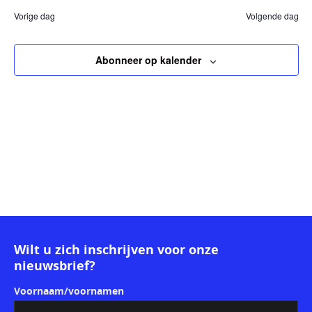
nav
nav
een
juni
Vorige dag
Volgende dag
datum.
2026
Abonneer op kalender
Wilt u zich inschrijven voor onze
nieuwsbrief?
Voornaam/voornamen