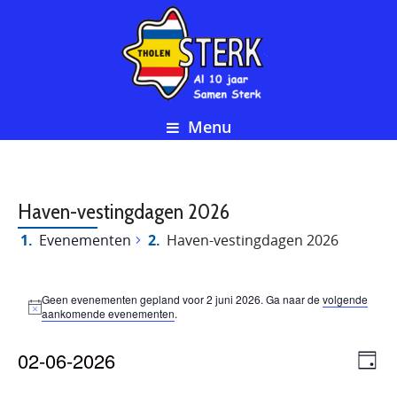
Menu
Haven-vestingdagen 2026
Evenementen
Haven-vestingdagen 2026
Evenementen
Geen evenementen gepland voor 2 juni 2026. Ga naar de
volgende
Bericht
aankomende evenementen
.
in
Eve
02-06-2026
We
Dag
2
wee
Selecteer