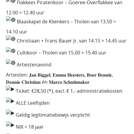
Flakkees Piratenkoor – Goeree-Overflakkee van
12.00 > 12.40 uur
Blaaskapel de Klienkers – Tholen van 13.50 >
14.10 uur
Christiaan + Frans Bauer Jr. van 14.15 > 14.45 uur
Cultikoor – Tholen van 15.00 > 15.40 uur
Artiestenavond
Artiesten: 𝐉𝐚𝐧 𝐁𝐢𝐠𝐠𝐞𝐥, 𝐄𝐦𝐦𝐚 𝐇𝐞𝐞𝐬𝐭𝐞𝐫𝐬, 𝐁𝐨𝐞𝐫 𝐁𝐞𝐧𝐧𝐢𝐞,
𝐃𝐞𝐧𝐧𝐢𝐞 𝐂𝐡𝐫𝐢𝐬𝐭𝐢𝐚𝐧 én 𝐌𝐚𝐫𝐜𝐨 𝐒𝐜𝐡𝐮𝐢𝐭𝐦𝐚𝐤𝐞𝐫
Ticket: €28,50 (*), excl. € 1,- administratiekosten
ALLE Leeftijden
Geldig legitimatiebewijs verplicht
NIX < 18 jaar