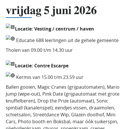
𝐯𝐫𝐢𝐣𝐝𝐚𝐠 𝟓 𝐣𝐮𝐧𝐢 𝟐𝟎𝟐𝟔
Locatie: Vesting / centrum / haven
Educatie 688 leerlingen uit de gehele gemeente
Tholen van 09.00 t/m 14.30 uur
Locatie: Contre Escarpe
Kermis van 15.00 t/m 23.59 uur
Ballen gooien, Magic Cranes (grijpautomaten), Mario
Jump (wipe-out), Pink Date (grijpautomaat met grote
knuffelberen), Drop the Prize (automaat), Sonic
spinball (kanalenspel), eendjes vissen, draaimolen,
schietsalon, Streetdance Wip, Glazen doolhof, Mini
Cars, Photo booth en Boksbal, maar óók suikerspin,
oliebollenkraam, churos, snoepkraam, crepes