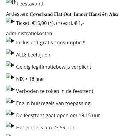
Feestavond
Artiesten: 𝐂𝐨𝐯𝐞𝐫𝐛𝐚𝐧𝐝 𝐅𝐥𝐚𝐭 𝐎𝐮𝐭, 𝐈𝐦𝐦𝐞𝐫 𝐇𝐚𝐧𝐬𝐢 én 𝐀𝐥𝐞𝐱
Ticket: €15,00 (*), (*) excl. € 1,-
administratiekosten
Inclusief 1 gratis consumptie !!
ALLE Leeftijden
Geldig legitimatiebewijs verplicht
NIX < 18 jaar
Verboden te roken in de feesttent
Er zijn huisregels van toepassing
De feesttent gaat open om 19.15 uur
Het einde is om 23.59 uur