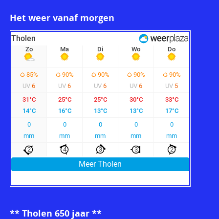
Het weer vanaf morgen
** Tholen 650 jaar **