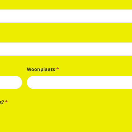
Woonplaats
*
es?
*