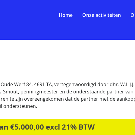
Home
Onze activiteiten
O
, Oude Werf 84, 4691 TA, vertegenwoordigd door dhr. W.L.J.J.
rs-Smout, penningmeester en de onderstaande partner van
aren te zijn overeengekomen dat de partner met de aankoo
il ondersteunen.
an €5.000,00 excl 21% BTW