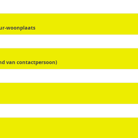
ur-woonplaats
end van contactpersoon)