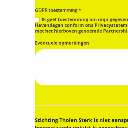
GDPR toestemming
*
Ik geef toestemming om mijn gegevens vast te leggen ten behoeve van ons partnership voor deze
Havendagen conform ons Privacystatemen
met het hierboven genoemde Partnership
Eventuele opmerkingen
Stichting Tholen Sterk is niet aans
bovenstaande onjuist is opgeschrev