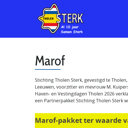
Marof
Stichting Tholen Sterk, gevestigd te Tholen
Leeuwen, voorzitter en mevrouw M. Kuipe
Haven- en Vestingdagen Tholen 2026 verkl
een Partnerpakket Stichting Tholen Sterk w
Marof-
Marof-pakket ter waarde v
pakket