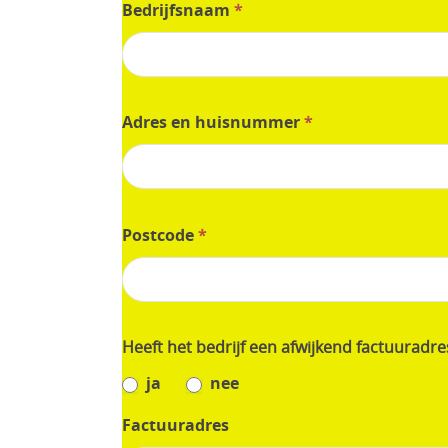
ter
Bedrijfsnaam
*
waarde
van
€5.000,00
excl
Adres en huisnummer
*
21%
BTW
Postcode
*
Heeft het bedrijf een afwijkend factuuradr
ja
nee
Factuuradres