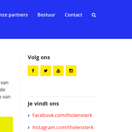
nze partners
Bestuur
Contact
Volg ons
 van
 de
p van
Je vindt ons
Facebook.com/tholensterk
Instagram.com/tholensterk