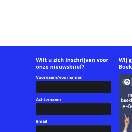
Wilt u zich inschrijven voor
Wij 
onze nieuwsbrief?
Boe
Voornaam/voornamen
Achternaam
Email