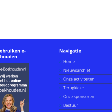
gebruiken e-
Navigatie
khouden
Home
Nieuwsarchief
Onze activiteiten
Terugkieke
Onze sponsoren
Bestuur