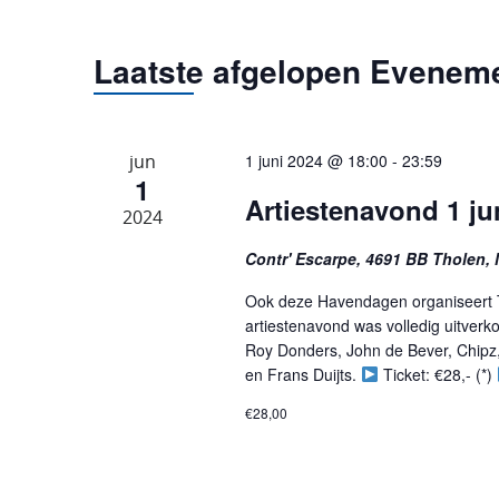
Kalender
Laatste afgelopen Evenem
van
jun
1 juni 2024 @ 18:00
-
23:59
Evenementen
1
Artiestenavond 1 ju
2024
Contr' Escarpe, 4691 BB Tholen,
Ook deze Havendagen organiseert T
artiestenavond was volledig uitverko
Roy Donders, John de Bever, Chipz,
en Frans Duijts.
Ticket: €28,- (*)
€28,00