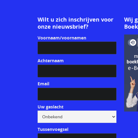
Wilt u zich inschrijven voor
Wij 
onze nieuwsbrief?
Boe
Voornaam/voornamen
Achternaam
Email
Uw geslacht
Tussenvoegsel