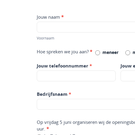
Aanmelden
Jouw naam
*
voor
Voornaam
de
openingsborrel
Voornaam
Haven-
Hoe spreken we jou aan?
*
meneer
m
en
Vestingdagen
Jouw telefoonnummer
*
Jouw 
op
5
juni
a.s.
Bedrijfsnaam
*
Op vrijdag 5 juni organiseren wij de openings
uur.
*